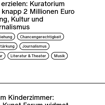
erzielen: Kuratorium
t knapp 2 Millionen Euro
ung, Kultur und
rnalismus
ziehung
Chancengerechtigkeit
tärkung
Journalismus
ur
Literatur & Theater
Musik
im Kinderzimmer:
s Kunst Forum widmet