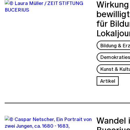
Wirkung 
bewillig
für Bild
Lokaljou
Bildung & Er
Demokraties
Kunst & Kult
Artikel
Wandel 
Buceriu