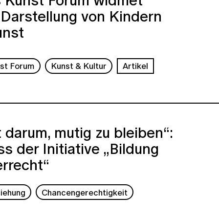
 Darstellung von Kindern
unst
nst Forum
Kunst & Kultur
Artikel
 darum, mutig zu bleiben“:
s der Initiative „Bildung
errecht“
ziehung
Chancengerechtigkeit