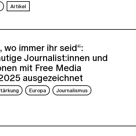
s
Artikel
 wo immer ihr seid“:
tige Journalist:innen und
onen mit Free Media
2025 ausgezeichnet
tärkung
Europa
Journalismus