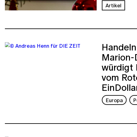
Artikel
Handeln 
Marion-
würdigt 
vom Rot
EinDollar
Europa
P