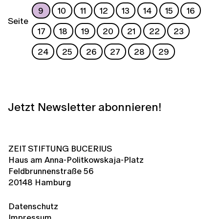
9
10
11
12
13
14
15
16
Seite
17
18
19
20
21
22
23
24
25
26
27
28
29
Jetzt Newsletter abonnieren!
ZEIT STIFTUNG BUCERIUS
Haus am Anna-Politkowskaja-Platz
Feldbrunnenstraße 56
20148 Hamburg
Datenschutz
Impressum