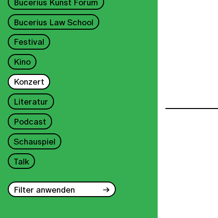
Bucerius Kunst Forum
Bucerius Law School
Festival
Kino
Konzert
Literatur
Podcast
Schauspiel
Talk
Filter anwenden