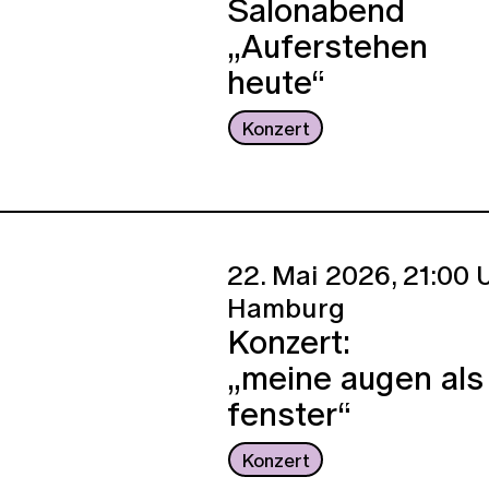
Salonabend
„Auferstehen
heute“
Konzert
22. Mai 2026,
21:00 U
Hamburg
Konzert:
„meine augen als
fenster“
Konzert