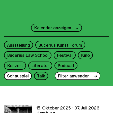
←
Juni
→
Kalender anzeigen
1
2
3
4
5
6
7
Ausstellung
Bucerius Kunst Forum
8
9
10
11
12
13
14
Bucerius Law School
Festival
Kino
15
16
17
18
19
20
21
Konzert
Literatur
Podcast
22
23
24
25
26
27
28
Schauspiel
Talk
Filter anwenden
29
30
2026
15. Oktober 2025 - 07. Juli 2026,
Hamburg