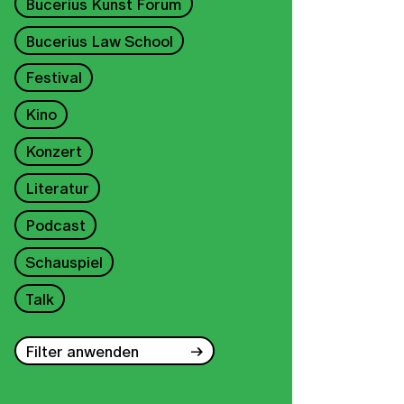
Bucerius Kunst Forum
Bucerius Law School
Festival
Kino
Konzert
Literatur
Podcast
Schauspiel
Talk
Filter anwenden