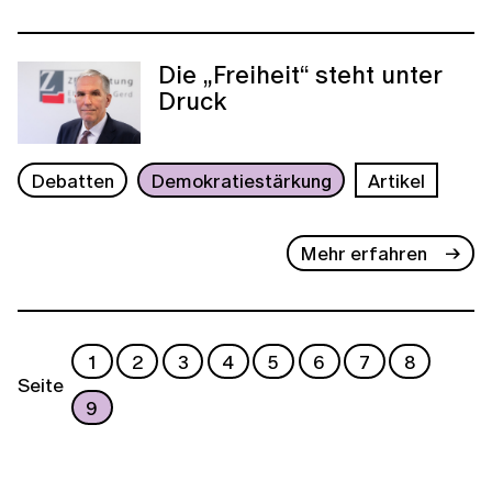
Die „Freiheit“ steht unter
Druck
Debatten
Demokratiestärkung
Artikel
Mehr erfahren
1
2
3
4
5
6
7
8
Seite
9