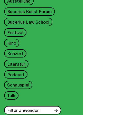
Ausstellung
Bucerius Kunst Forum
Bucerius Law School
Festival
Kino
Konzert
Literatur
Podcast
Schauspiel
Talk
Filter anwenden