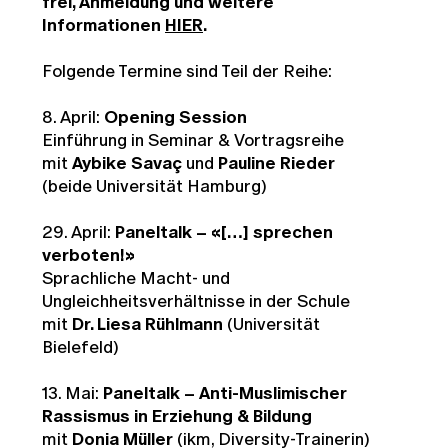
frei, Anmeldung und weitere
Informationen
HIER
.
Folgende Termine sind Teil der Reihe:
8. April:
Opening Session
Einführung in Seminar & Vortragsreihe
mit
Aybike Savaç
und
Pauline Rieder
(beide Universität Hamburg)
29. April:
Paneltalk – «[…] sprechen
verboten!»
Sprachliche Macht- und
Ungleichheitsverhältnisse in der Schule
mit
Dr. Liesa Rühlmann
(Universität
Bielefeld)
13. Mai:
Paneltalk – Anti-Muslimischer
Rassismus in Erziehung & Bildung
mit
Donia Müller
(ikm, Diversity-Trainerin)