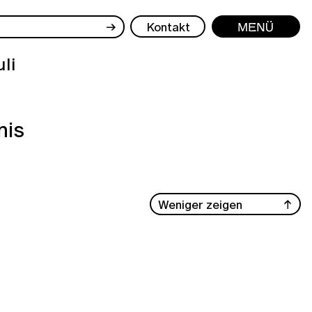
→
Kontakt
Menü
uli
nis
Weniger zeigen