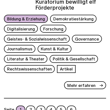
Kuratorium bewilligt elf
Förderprojekte
Bildung & Erziehung
Demokratiestärkung
Digitalisierung
Forschung
Geistes- & Sozialwissenschaft
Governance
Journalismus
Kunst & Kultur
Literatur & Theater
Politik & Gesellschaft
Rechtswissenschaften
Artikel
Mehr erfahren
Seite
1
2
3
4
5
6