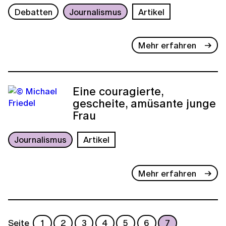
Debatten
Journalismus
Artikel
Mehr erfahren
Eine couragierte,
gescheite, amüsante junge
Frau
Journalismus
Artikel
Mehr erfahren
Seite
1
2
3
4
5
6
7