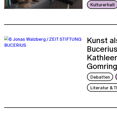
Kulturerhalt
Kunst al
Bucerius
Kathlee
Gomring
Debatten
Literatur & 