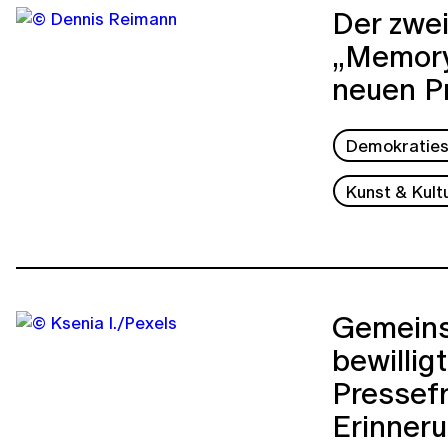
Der zwe
„Memory
neuen P
Demokraties
Kunst & Kult
Gemeins
bewillig
Pressefr
Erinneru