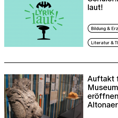
laut!
Bildung & Er
Literatur & 
Auftakt 
Museum?
eröffne
Altonae