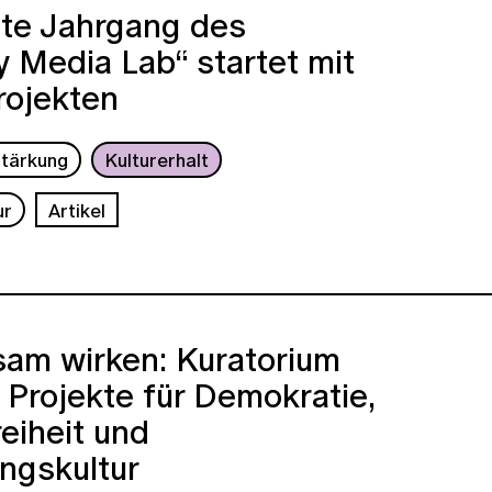
ite Jahrgang des
 Media Lab“ startet mit
rojekten
tärkung
Kulturerhalt
ur
Artikel
am wirken: Kuratorium
t Projekte für Demokratie,
eiheit und
ngskultur