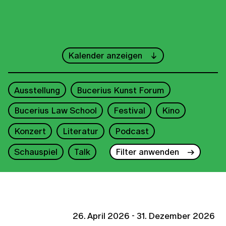
←
Mai
→
Kalender anzeigen
1
2
3
Ausstellung
Bucerius Kunst Forum
4
5
6
7
8
9
10
Bucerius Law School
Festival
Kino
11
12
13
14
15
16
17
Konzert
Literatur
Podcast
18
19
20
21
22
23
24
Schauspiel
Talk
Filter anwenden
25
26
27
28
29
30
31
2026
26. April 2026 - 31. Dezember 2026